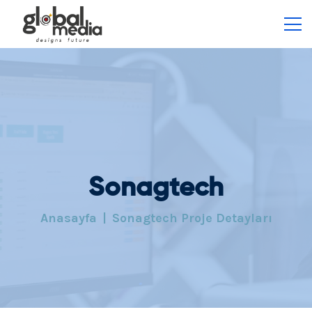
Sonagtech
Anasayfa
Sonagtech Proje Detayları