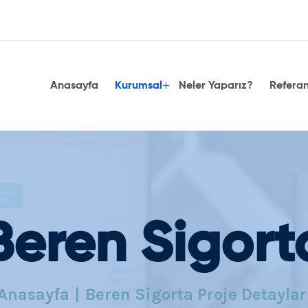
Anasayfa
Kurumsal
Neler Yaparız?
Referan
Beren Sigort
Anasayfa
Beren Sigorta Proje Detaylar