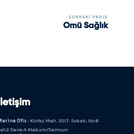
SONRAKI PROJE
Omü Sağlık
İletişim
arina Ofis
: Körfez Mah. 5017. Sokak, No:8
at:2 Daire:4 Atakum/Samsun