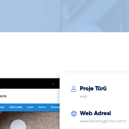
Proje Türü
web
Web Adresi
www.berensigorta.com.tr