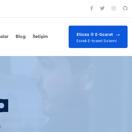
Eticea ® E-ticaret
slar
Blog
İletişim
Esnek E-ticaret Sistemi
a
ı