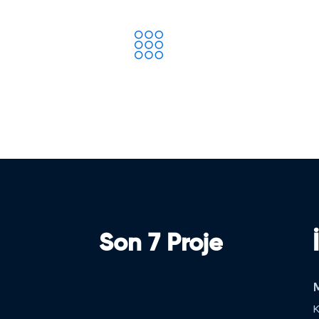
Son 7 Proje
M
K