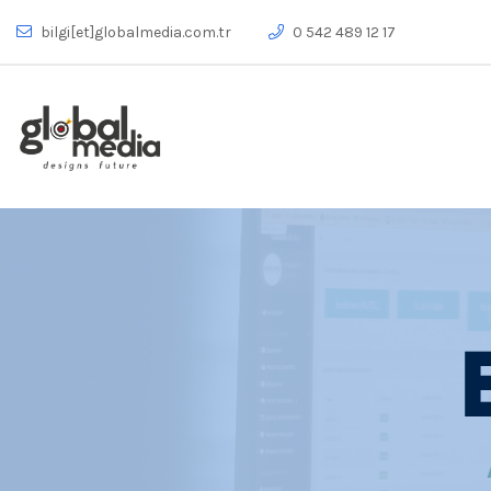
bilgi[et]globalmedia.com.tr
0 542 489 12 17